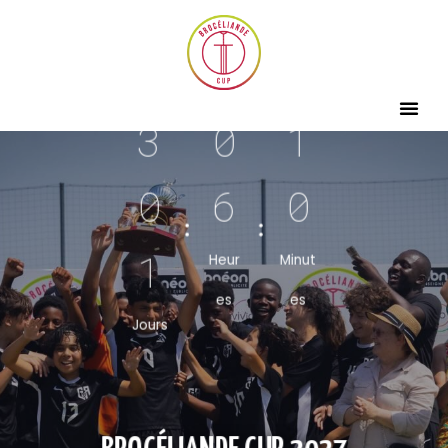
3
0
1
0
6
0
1
Heur
Minut
es
es
Jours