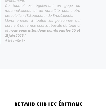
événement.
Ce tournoi est également un gage de
reconnaissance et de notoriété pour notre
association, l’Eskouadenn de Brocéliande.
Merci encore à toutes les personnes qui
donnent du temps pour la réussite du tournoi
et
nous vous attendons nombreux les 20 et
21 juin 2026 !
A très vite ! »