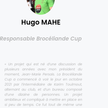
Hugo MAHE
Responsable Brocéliande Cup
«
Un projet qui est né d’une discussion de
plusieurs années avec mon président du
moment, Jean-Marie Persais. La Brocéliande
Cup a commencé à voir le jour en octobre
2021 par l’intermédiaire de Karim Toulmout,
alternant au club, et d’un bureau composé
d’une dizaine de personnes. Un projet
ambitieux et compliqué à mettre en place en
si peu de temps. Ce fut tout de même une