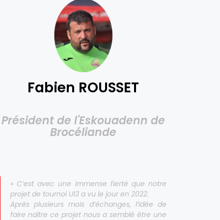
Fabien ROUSSET
Président de l'Eskouadenn de
Brocéliande
«
C’est avec une immense fierté que notre
projet de tournoi U13 a vu le jour en 2022.
Après plusieurs mois d’échanges, l’idée de
faire naître ce projet nous a semblé être une